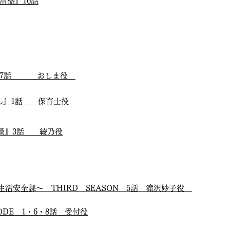
清盛』16話
4』7話 おしま役
ん』1話 保育士役
風禄』3話 綾乃役
活安全課～ THIRD SEASON 5話 滝沢妙子役
ODE 1・6・8話 受付役
）