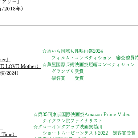
イアリー』
2018年）
☆あいち国際女性映画祭2024
​ フィルム・コンペティション 審査委員
her』
☆芦屋国際芸術映画祭短編コンペティション
 LOVE Mother）
​ グランプリ受賞
/2024）
観客賞 受賞
☆第35回東京国際映画祭Amazon Prime Video
テイクワン賞ファイナリスト
​☆グローイングアップ映画祭鶴川
』
ショートムービコンテスト2022 観客賞受賞
 Time）