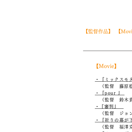
​【監督作品】
​【Mov
​【Movie】
・『ミックスモ
​（監督 藤原稔
・『pour 』
（監督 鈴木貴士
・
『審判』
（監督 ジョン・
・『祈りの幕が
（監督 福澤克雄