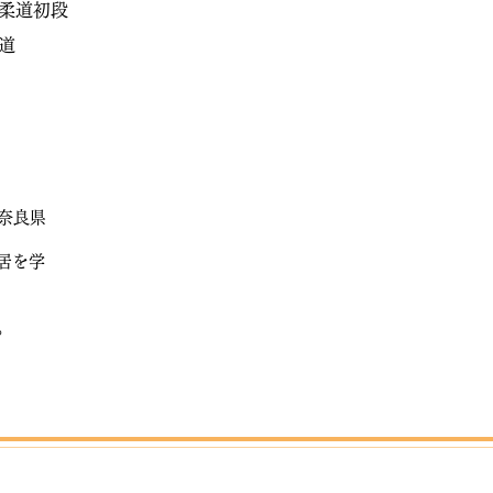
柔道初段
道
奈良県
居を学
。