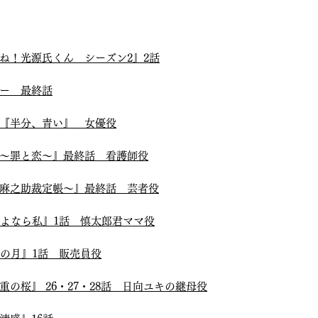
ね！光源氏くん シーズン2』2話
ー 最終話
『半分、青い』 女優役
～罪と恋～』最終話 看護師役
麻之助裁定帳～』最終話 芸者役
さよなら私』1話 慎太郎君ママ役
紙の月』1話 販売員役
の桜』 26・27・28話 日向ユキの継母役