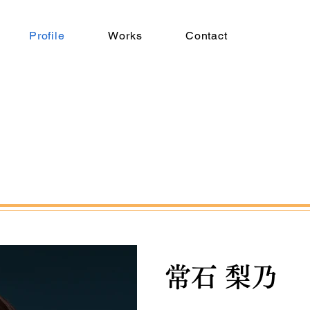
Profile
Works
Contact
​常石 梨乃