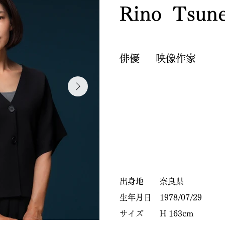
Rino Tsune
​俳優 映像作家
出身地 奈良県
​生年月日 1978/07/29
サイズ
​H
163cm