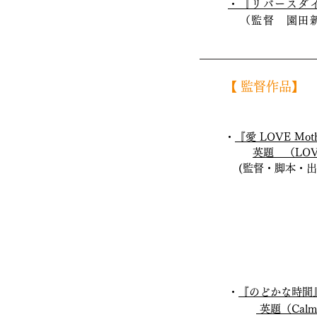
・『リバースダ
（監督 園田新/
【 監督作品】
・
『愛 LOVE Mot
英題 （LOVE
(監督・脚本・出演
​・
『のどかな時間
英題（Calm