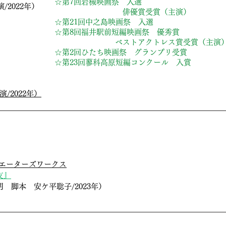
​☆第7回岩槻映画祭 入選
/2022年）
​ 俳優賞受賞（主演）
​☆第21回中之島映画祭 入選
☆第8回福井駅前短編映画祭 優秀賞
​ ベストアクトレス賞受賞（主演
☆第2回ひたち映画祭 グランプリ受賞
​☆第23回蓼科高原短編コンクール 入賞
/2022年）
】
クリエーターズワークス
友』
明 脚本 安ケ平聡子/2023年）