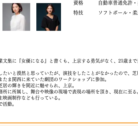
資格 自動車普通免許・
特技 ソフトボール・柔
​
卒業文集に『女優になる』と書くも、上京する勇気がなく、21歳まで
。
したいと漠然と思っていたが、演技をしたことがなかったので、芝
またま関西に来ていた劇団のワークショップに参加。
芝居の輝きを間近に魅せられ、上京。
務所に所属し、舞台や映像の現場で表現の場所を頂き、現在に至る
主映画制作なども行っている。
で活動。