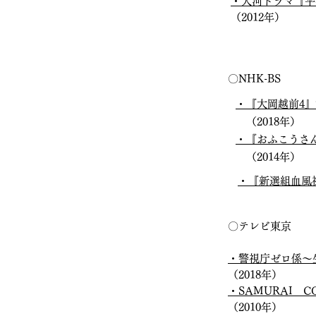
・大河ドラマ『平
（2012年）
​〇NHK-BS
・『大岡越前
（2018年）
・『おふこうさ
（2014年）
​・『新選組血
〇テレビ東京
・警視庁ゼロ係～生
（2018年）
・SAMURAI C
（2010年