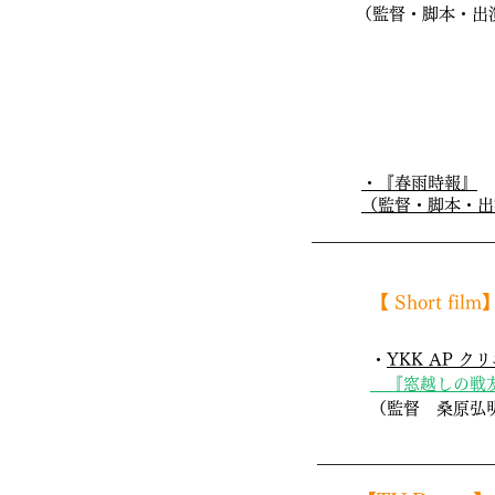
​（監督・脚本・出演
・『春雨時報』
​（監督・脚本・出演
​【 Short film
​・
YKK AP 
『窓越しの戦
​（監督 桑原弘